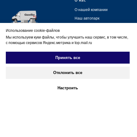
О нас
О нашей компании
Наш автопарк
Отзывы
Использование cookie-файлов
Контакты
Мы используем куки файлы, чтобы улучшить наш сервис, в том числе,
с помощью сервисов Яндекс.метрика и top.mail.ru
Принять все
© 2026 Все права защищены
Отклонить все
Услуги
Документы
Для бизнеса
Политика конфиденциальности
Настроить
Рекомендации от нас
Согласие на обработку
персональных данных
Междугородние перевозки